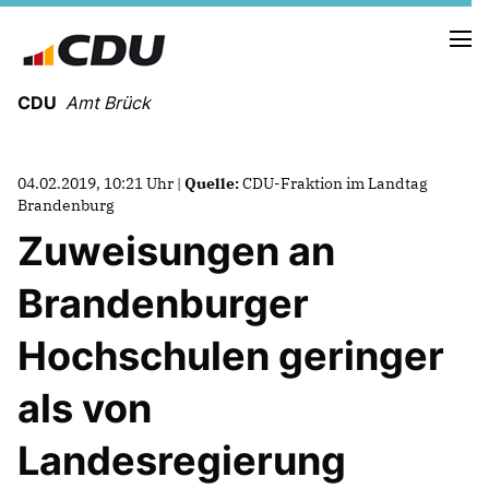
CDU
Amt Brück
HOLGER MEYER
04.02.2019, 10:21 Uhr |
Quelle:
CDU-Fraktion im Landtag
OTTHEINER KLEINERÜSCHKAMP
Brandenburg
PHILIPP KONOPKA
Zuweisungen an
Brandenburger
NEUIGKEITEN
Erklärt in 12 Min Gaskraftwerke
Hochschulen geringer
PRESSE
TERMINE
als von
Landesregierung
BRÜCK
LINTHE