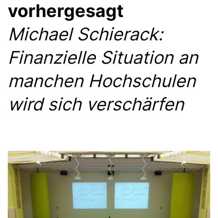
vorhergesagt
BORKHEIDE
BORKWALDE
Michael Schierack:
NEUENDORF
BAITZ
Finanzielle Situation an
ALT BORK
DEUTSCH BORK
manchen Hochschulen
wird sich verschärfen
Mitmachen
BERLIN BRANDENBURG BEI FACEBOOK
Ich bin dafür