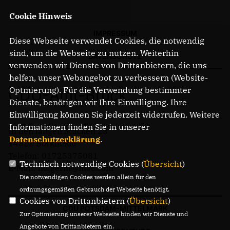
Cookie Hinweis
IMPRESSUM
Diese Webseite verwendet Cookies, die notwendig
sind, um die Webseite zu nutzen. Weiterhin
DATENSCHUTZ
verwenden wir Dienste von Drittanbietern, die uns
helfen, unser Webangebot zu verbessern (Website-
Optmierung). Für die Verwendung bestimmter
CDU-Amt-Brück
Dienste, benötigen wir Ihre Einwilligung. Ihre
Einwilligung können Sie jederzeit widerrufen. Weitere
Informationen finden Sie in unserer
In den langen Stücken 23
Datenschutzerklärung
.
14822 Borkheide
Telefon: 01725375081
Technisch notwendige Cookies (
Übersicht
)
E-Mail: holgerm@mac.com
Die notwendigen Cookies werden allein für den
ordnungsgemäßen Gebrauch der Webseite benötigt.
Cookies von Drittanbietern (
Übersicht
)
CDU POTSDAM-MITTELMARK
Zur Optimierung unserer Webseite binden wir Dienste und
Angebote von Drittanbietern ein.