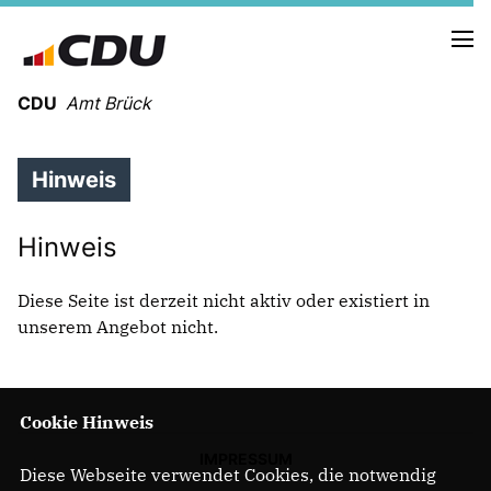
CDU
Amt Brück
Hinweis
HOLGER MEYER
OTTHEINER KLEINERÜSCHKAMP
PHILIPP KONOPKA
Hinweis
Diese Seite ist derzeit nicht aktiv oder existiert in
NEUIGKEITEN
unserem Angebot nicht.
Erklärt in 12 Min Gaskraftwerke
PRESSE
TERMINE
Cookie Hinweis
BRÜCK
IMPRESSUM
Diese Webseite verwendet Cookies, die notwendig
LINTHE