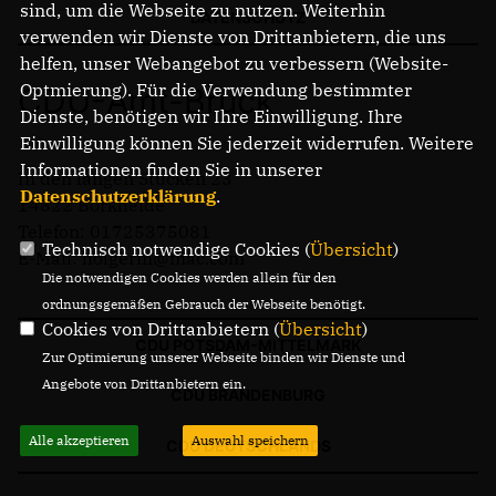
sind, um die Webseite zu nutzen. Weiterhin
DATENSCHUTZ
BORKHEIDE
verwenden wir Dienste von Drittanbietern, die uns
BORKWALDE
helfen, unser Webangebot zu verbessern (Website-
NEUENDORF
Optmierung). Für die Verwendung bestimmter
CDU-Amt-Brück
BAITZ
Dienste, benötigen wir Ihre Einwilligung. Ihre
ALT BORK
Einwilligung können Sie jederzeit widerrufen. Weitere
DEUTSCH BORK
Informationen finden Sie in unserer
In den langen Stücken 23
Datenschutzerklärung
.
14822 Borkheide
Mitmachen
Telefon: 01725375081
Technisch notwendige Cookies (
Übersicht
)
BERLIN BRANDENBURG BEI FACEBOOK
E-Mail: holgerm@mac.com
Ich bin dafür
Die notwendigen Cookies werden allein für den
ordnungsgemäßen Gebrauch der Webseite benötigt.
Cookies von Drittanbietern (
Übersicht
)
CDU POTSDAM-MITTELMARK
Zur Optimierung unserer Webseite binden wir Dienste und
Angebote von Drittanbietern ein.
CDU BRANDENBURG
Alle akzeptieren
Auswahl speichern
CDU DEUTSCHLANDS