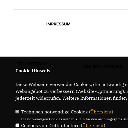
IMPRESSUM
CDU POTSDAM-
CDU BRANDENBURG
MITTELMARK
Cookie Hinweis
Diese Webseite verwendet Cookies, die notwendig si
Webangebot zu verbessern (Website-Optmierung). Fü
jederzeit widerrufen. Weitere Informationen finden
Technisch notwendige Cookies (
Übersicht
)
Die notwendigen Cookies werden allein für den ordnungsgemäßen 
Cookies von Drittanbietern (
Übersicht
)